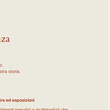
nza
o.
tra storia.
re ed esposizioni
stimenti tematici e multimediali che