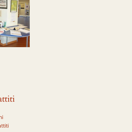
ttiti
ni
titi