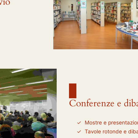
vio
Conferenze e diba
Mostre e presentazio
Tavole rotonde e dibat