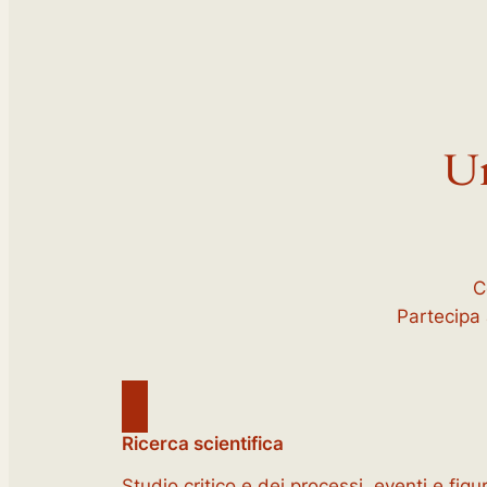
Un
C
Partecipa 
Ricerca scientifica
Studio critico e dei processi, eventi e figu