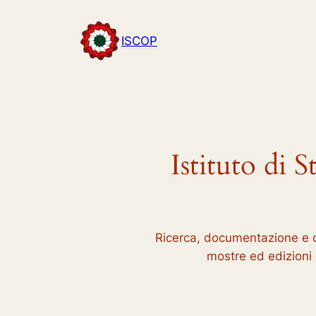
Vai
al
ISCOP
contenuto
Istituto di 
Ricerca, documentazione e dif
mostre ed edizioni c