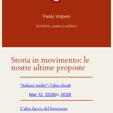
Paolo Volponi
Scrittore, poeta e politico
Storia in movimento: le
nostre ultime proposte
“Italiani traditi”: l’altra shoah
Mar 12, 2026
in
2026
L’altra faccia del benessere